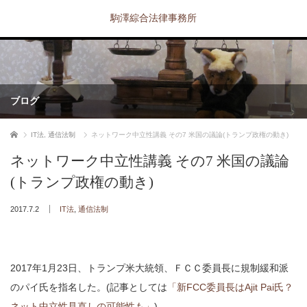
駒澤綜合法律事務所
ブログ
ホーム
IT法
,
通信法制
ネットワーク中立性講義 その7 米国の議論(トランプ政権の動き)
ネットワーク中立性講義 その7 米国の議論
(トランプ政権の動き)
2017.7.2
IT法
,
通信法制
2017年1月23日、トランプ米大統領、ＦＣＣ委員長に規制緩和派
のパイ氏を指名した。(記事としては
「新FCC委員長はAjit Pai氏？
ネット中立性見直しの可能性も」
)