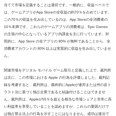
当てて市場を定義することは適切です。一般的に、収益ベースで
は、ゲームアプリがApp Storeの全収益の約70％を占めています。
この70％の収益を生み出しているのは、App Storeの全消費者の
10％未満です。これらのゲームアプリの消費者は、Epic Games
の主張の中心となっているアプリ内課金を主に行っています。対
照的に、App Store の全アプリの 80% が無料であることから、全
消費者アカウントの 80% 以上は実質的に収益を生み出していませ
ん。
関連市場をデジタル モバイル ゲーム取引と定義した上で、裁判所
は次に、この市場における Apple の行為を評価しました。裁判記
録を考慮すると、裁判所は、最終的にAppleが連邦または州の反ト
ラスト法に基づく独占企業であると結論付けることはできませ
ん。裁判所は、Appleが55％を超える相当な市場シェアと非常に高
い利益率を享受していることを認めますが、これらの要因だけで
は独占禁止法上の行為を示すことにはなりません。成功は違法で