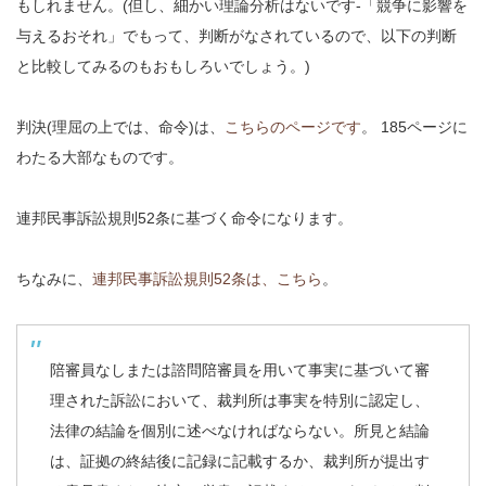
もしれません。(但し、細かい理論分析はないです-「競争に影響を
与えるおそれ」でもって、判断がなされているので、以下の判断
と比較してみるのもおもしろいでしょう。)
判決(理屈の上では、命令)は、
こちらのページです
。 185ページに
わたる大部なものです。
連邦民事訴訟規則52条に基づく命令になります。
ちなみに、
連邦民事訴訟規則52条は、こちら
。
陪審員なしまたは諮問陪審員を用いて事実に基づいて審
理された訴訟において、裁判所は事実を特別に認定し、
法律の結論を個別に述べなければならない。所見と結論
は、証拠の終結後に記録に記載するか、裁判所が提出す