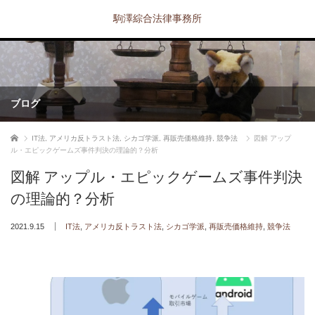
駒澤綜合法律事務所
ブログ
ホーム
IT法
,
アメリカ反トラスト法
,
シカゴ学派
,
再販売価格維持
,
競争法
図解 アップ
ル・エピックゲームズ事件判決の理論的？分析
図解 アップル・エピックゲームズ事件判決
の理論的？分析
2021.9.15
IT法
,
アメリカ反トラスト法
,
シカゴ学派
,
再販売価格維持
,
競争法