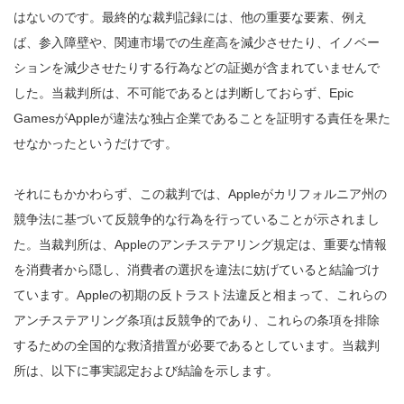
はないのです。最終的な裁判記録には、他の重要な要素、例え
ば、参入障壁や、関連市場での生産高を減少させたり、イノベー
ションを減少させたりする行為などの証拠が含まれていませんで
した。当裁判所は、不可能であるとは判断しておらず、Epic
GamesがAppleが違法な独占企業であることを証明する責任を果た
せなかったというだけです。
それにもかかわらず、この裁判では、Appleがカリフォルニア州の
競争法に基づいて反競争的な行為を行っていることが示されまし
た。当裁判所は、Appleのアンチステアリング規定は、重要な情報
を消費者から隠し、消費者の選択を違法に妨げていると結論づけ
ています。Appleの初期の反トラスト法違反と相まって、これらの
アンチステアリング条項は反競争的であり、これらの条項を排除
するための全国的な救済措置が必要であるとしています。当裁判
所は、以下に事実認定および結論を示します。