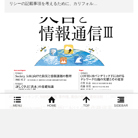
リシーの記載事項を考えるために、カリフォル…
|
IT法
,
ブロッキング
,
知的財産権
,
著作権
,
通信の秘密
,
通信法制
2023.03.01
MENU
HOME
TOP
SIDEBAR
季刊Nextcomに「欧州における著作権侵害コン
テンツに対する媒介プロバイダの対応責任の動
向と わが国への示唆」が掲載されました。
季刊Nextcom53号に高橋郁夫の「欧州における著作権侵害コンテ