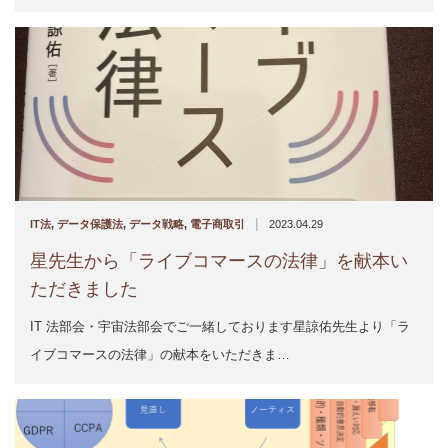
|
IT法
,
データ保護法
,
データ戦略
,
電子商取引
2023.04.29
星先生から「ライブコマースの法律」を献本い
ただきました
IT 法部会・宇宙法部会でご一緒しております星諒佑先生より「ラ
イブコマースの法律」の献本をいただきま…