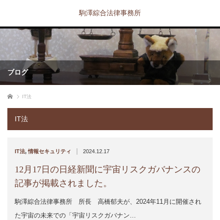
駒澤綜合法律事務所
ブログ
ホーム
IT法
IT法
|
IT法
,
情報セキュリティ
2024.12.17
12月17日の日経新聞に宇宙リスクガバナンスの
記事が掲載されました。
駒澤綜合法律事務所 所長 高橋郁夫が、2024年11月に開催され
た宇宙の未来での「宇宙リスクガバナン…