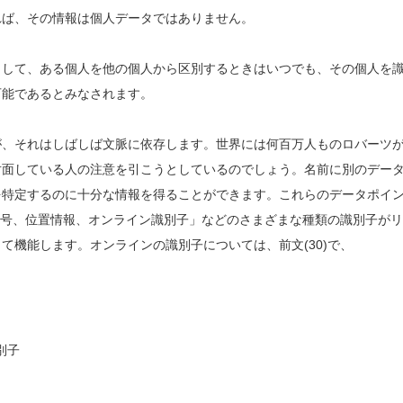
れば、その情報は個人データではありません。
として、ある個人を他の個人から区別するときはいつでも、その個人を
可能であるとみなされます。
が、それはしばしば文脈に依存します。世界には何百万人ものロバーツ
対面している人の注意を引こうとしているのでしょう。名前に別のデー
を特定するのに十分な情報を得ることができます。これらのデータポイ
号、位置情報、オンライン識別子」などの
さまざまな種類の識別子がリ
て機能します。オンラインの識別子については、前文(30)で、
識別子