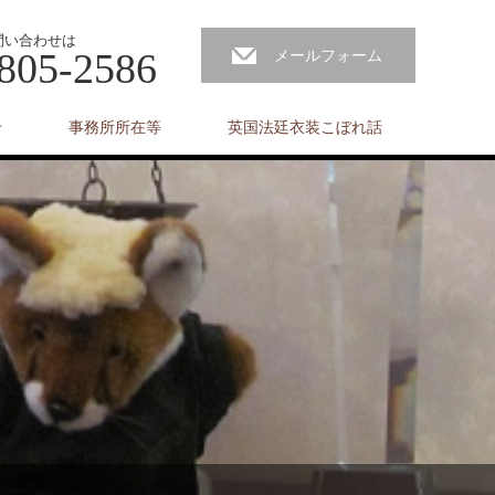
問い合わせは
805-2586
メールフォーム
せ
事務所所在等
英国法廷衣装こぼれ話