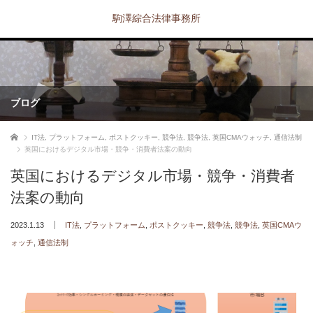
駒澤綜合法律事務所
ブログ
ホーム
IT法
,
プラットフォーム
,
ポストクッキー
,
競争法
,
競争法
,
英国CMAウォッチ
,
通信法制
英国におけるデジタル市場・競争・消費者法案の動向
英国におけるデジタル市場・競争・消費者
法案の動向
2023.1.13
IT法
,
プラットフォーム
,
ポストクッキー
,
競争法
,
競争法
,
英国CMAウ
ォッチ
,
通信法制