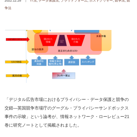
2022.12.28
IT法
,
データ保護法
,
プラットフォーム
,
ポストクッキー
,
競争法
,
競
争法
「デジタル広告市場におけるプライバシー・データ保護と競争の
交錯—英国競争市場庁のグーグル・プライバシーサンドボックス
事件の示唆」という論考が、情報ネットワーク・ローレビュー21
巻に研究ノートとして掲載されました。