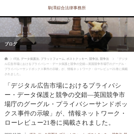
駒澤綜合法律事務所
ブログ
ホーム
IT法
,
データ保護法
,
プラットフォーム
,
ポストクッキー
,
競争法
,
競争法
「デジタ
ル広告市場におけるプライバシー・データ保護と競争の交錯—英国競争市場庁のグーグル・
プライバシーサンドボックス事件の示唆」が、情報ネットワーク・ローレビュー21巻に掲載
されました。
「デジタル広告市場におけるプライバシ
ー・データ保護と競争の交錯—英国競争市
場庁のグーグル・プライバシーサンドボッ
クス事件の示唆」が、情報ネットワーク・
ローレビュー21巻に掲載されました。