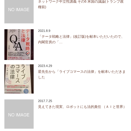
ネットワーク中立性講義 その6 米国の議論(トランプ政
権前)
2021.8.9
「テータ戦略と法律」(改訂版)を献本いただいたので、
内閣官房の「…
2023.4.29
星先生から「ライブコマースの法律」を献本いただきま
した
2017.7.25
見えてきた現実、ロボットにも法的責任 （ＡＩと世界）