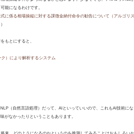
も可能になるわけです。
株式に係る相場操縦に対する課徴金納付命令の勧告について（アルゴリ
旨
）
術をもとにすると、
ーク）により解析するシステム
NLP（自然言語処理）だって、AIといっていいので、これもAI技術にな
意味がなかったりということもあります。
）将来、どのようになるのかというのを推測してみることはおもしろい