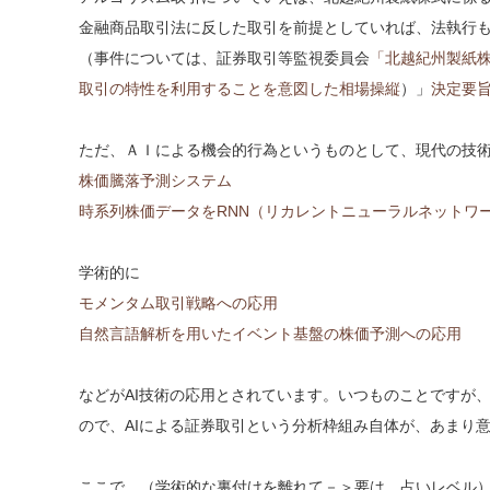
金融商品取引法に反した取引を前提としていれば、法執行
（事件については、証券取引等監視委員会
「北越紀州製紙
取引の特性を利用することを意図した相場操縦
）」
決定要
ただ、ＡＩによる機会的行為というものとして、現代の技
株価騰落予測システム
時系列株価データをRNN（リカレントニューラルネットワ
学術的に
モメンタム取引戦略への応用
自然言語解析を用いたイベント基盤の株価予測への応用
などがAI技術の応用とされています。いつものことですが、
ので、AIによる証券取引という分析枠組み自体が、あまり
ここで、（学術的な裏付けを離れて－＞要は、占いレベル