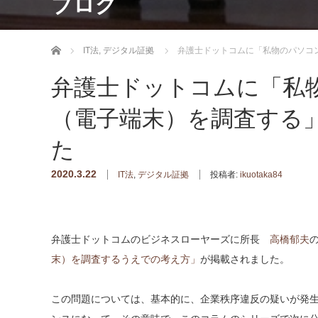
ブログ
ホーム
IT法
,
デジタル証拠
弁護士ドットコムに「私物のパソコ
弁護士ドットコムに「私
（電子端末）を調査する
た
2020.3.22
IT法
,
デジタル証拠
投稿者:
ikuotaka84
弁護士ドットコムのビジネスローヤーズに所長
高橋郁夫
末）を調査するうえでの考え方」
が掲載されました。
この問題については、基本的に、企業秩序違反の疑いが発