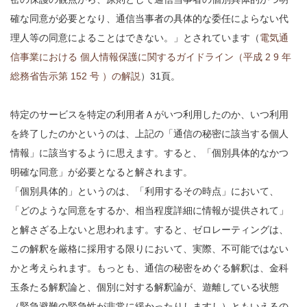
確な同意が必要となり、通信当事者の具体的な委任によらない代
理人等の同意によることはできない。」とされています（
電気通
信事業における 個人情報保護に関するガイドライン（平成 2 9 年
総務省告示第 152 号 ）の解説
）31頁。
特定のサービスを特定の利用者Ａがいつ利用したのか、いつ利用
を終了したのかというのは、上記の「通信の秘密に該当する個人
情報」に該当するように思えます。すると、「個別具体的なかつ
明確な同意」が必要となると解されます。
「個別具体的」というのは、「利用するその時点」において、
「どのような同意をするか、相当程度詳細に情報が提供されて」
と解さざる上ないと思われます。すると、ゼロレーティングは、
この解釈を厳格に採用する限りにおいて、実際、不可能ではない
かと考えられます。もっとも、通信の秘密をめぐる解釈は、金科
玉条たる解釈論と、個別に対する解釈論が、遊離している状態
（緊急避難の緊急性が非常に緩かったりしますし）ともいえるの