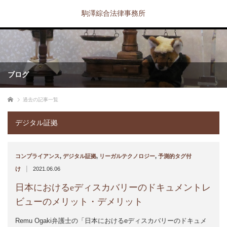
駒澤綜合法律事務所
ブログ
ホーム
過去の記事一覧
デジタル証拠
コンプライアンス
,
デジタル証拠
,
リーガルテクノロジー
,
予測的タグ付
|
け
2021.06.06
日本におけるeディスカバリーのドキュメントレ
ビューのメリット・デメリット
Remu Ogaki弁護士の「日本におけるeディスカバリーのドキュメ